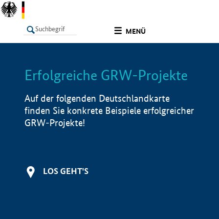
undefined
MENÜ
Erfolgreiche GRW-Projekte
LISTE
Filter
Info
Auf der folgenden Deutschlandkarte
finden Sie konkrete Beispiele erfolgreicher
GRW-Projekte!
LOS GEHT'S