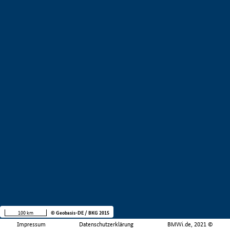
100 km
© Geobasis-DE / BKG 2015
Impressum
Datenschutzerklärung
BMWi.de, 2021 ©