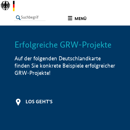
undefined
MENÜ
Erfolgreiche GRW-Projekte
LISTE
Filter
Info
Auf der folgenden Deutschlandkarte
finden Sie konkrete Beispiele erfolgreicher
GRW-Projekte!
LOS GEHT'S