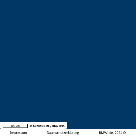
100 km
© Geobasis-DE / BKG 2015
Impressum
Datenschutzerklärung
BMWi.de, 2021 ©