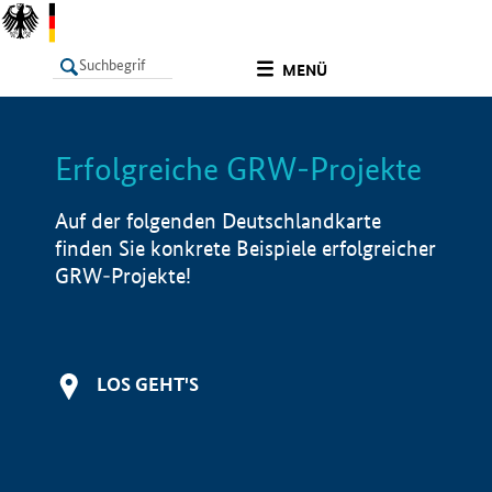
undefined
MENÜ
Erfolgreiche GRW-Projekte
LISTE
Filter
Info
Auf der folgenden Deutschlandkarte
finden Sie konkrete Beispiele erfolgreicher
GRW-Projekte!
LOS GEHT'S