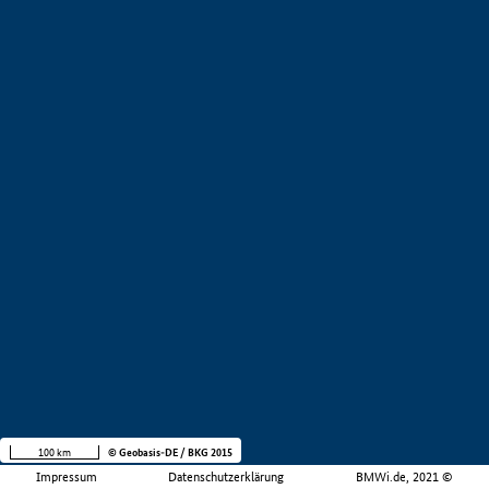
100 km
© Geobasis-DE / BKG 2015
Impressum
Datenschutzerklärung
BMWi.de, 2021 ©