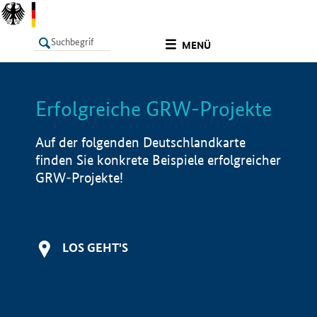
undefined
MENÜ
Erfolgreiche GRW-Projekte
LISTE
Filter
Info
Auf der folgenden Deutschlandkarte
finden Sie konkrete Beispiele erfolgreicher
GRW-Projekte!
LOS GEHT'S