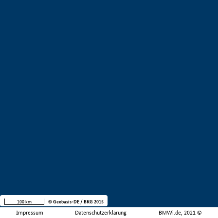
100 km
© Geobasis-DE / BKG 2015
Impressum
Datenschutzerklärung
BMWi.de, 2021 ©