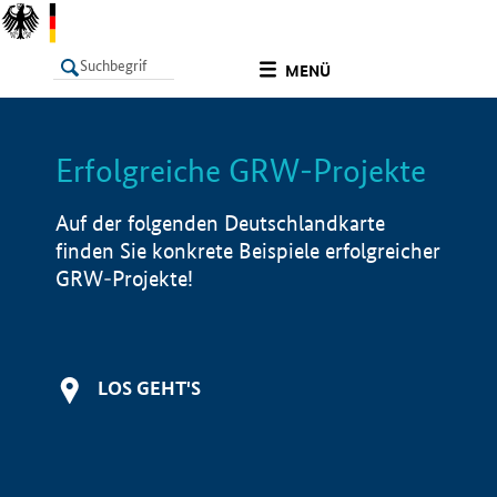
undefined
MENÜ
Erfolgreiche GRW-Projekte
LISTE
Filter
Info
Auf der folgenden Deutschlandkarte
finden Sie konkrete Beispiele erfolgreicher
GRW-Projekte!
LOS GEHT'S