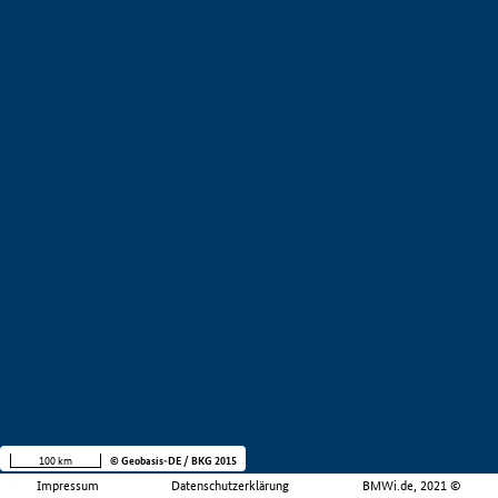
100 km
© Geobasis-DE / BKG 2015
Impressum
Datenschutzerklärung
BMWi.de, 2021 ©