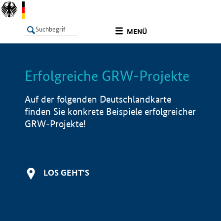
undefined
MENÜ
Erfolgreiche GRW-Projekte
LISTE
Filter
Info
Auf der folgenden Deutschlandkarte
finden Sie konkrete Beispiele erfolgreicher
GRW-Projekte!
LOS GEHT'S