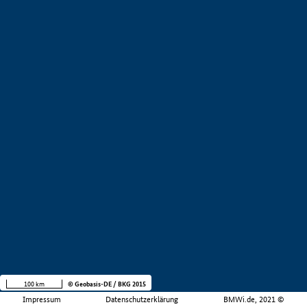
100 km
© Geobasis-DE / BKG 2015
Impressum
Datenschutzerklärung
BMWi.de, 2021 ©