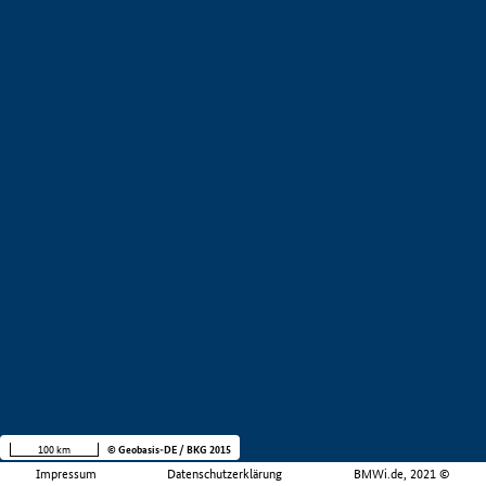
100 km
© Geobasis-DE / BKG 2015
Impressum
Datenschutzerklärung
BMWi.de, 2021 ©