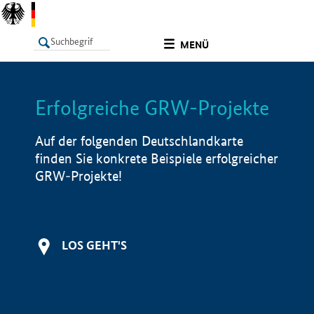
undefined
MENÜ
Erfolgreiche GRW-Projekte
LISTE
Filter
Info
Auf der folgenden Deutschlandkarte
finden Sie konkrete Beispiele erfolgreicher
GRW-Projekte!
LOS GEHT'S