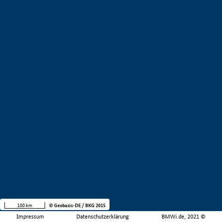
100 km
© Geobasis-DE / BKG 2015
Impressum
Datenschutzerklärung
BMWi.de, 2021 ©