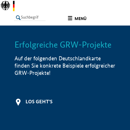
undefined
MENÜ
Erfolgreiche GRW-Projekte
LISTE
Filter
Info
Auf der folgenden Deutschlandkarte
finden Sie konkrete Beispiele erfolgreicher
GRW-Projekte!
LOS GEHT'S