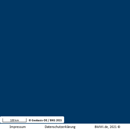
100 km
© Geobasis-DE / BKG 2015
Impressum
Datenschutzerklärung
BMWi.de, 2021 ©