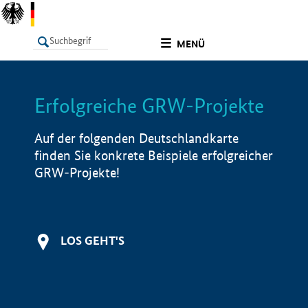
undefined
MENÜ
Erfolgreiche GRW-Projekte
LISTE
Filter
Info
Auf der folgenden Deutschlandkarte
finden Sie konkrete Beispiele erfolgreicher
GRW-Projekte!
LOS GEHT'S