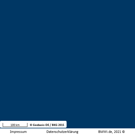
100 km
© Geobasis-DE / BKG 2015
Impressum
Datenschutzerklärung
BMWi.de, 2021 ©