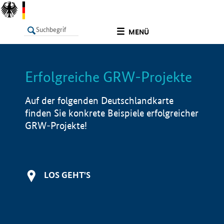
undefined
MENÜ
Erfolgreiche GRW-Projekte
LISTE
Filter
Info
Auf der folgenden Deutschlandkarte
finden Sie konkrete Beispiele erfolgreicher
GRW-Projekte!
LOS GEHT'S