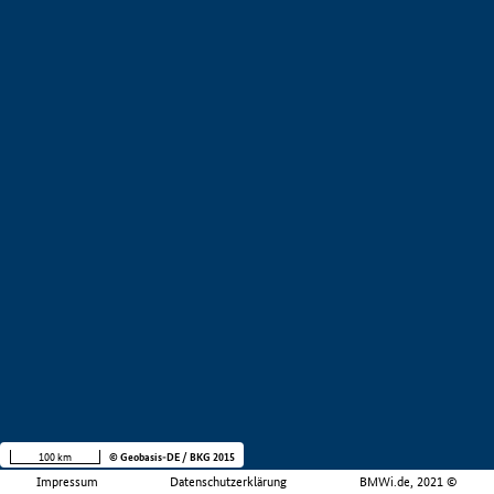
100 km
© Geobasis-DE / BKG 2015
Impressum
Datenschutzerklärung
BMWi.de, 2021 ©