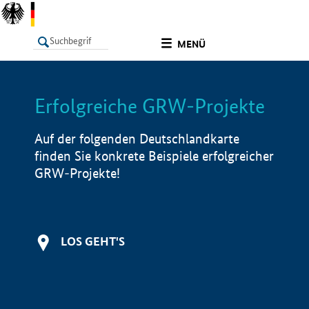
undefined
MENÜ
Erfolgreiche GRW-Projekte
LISTE
Filter
Info
Auf der folgenden Deutschlandkarte
finden Sie konkrete Beispiele erfolgreicher
GRW-Projekte!
LOS GEHT'S