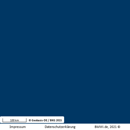
100 km
© Geobasis-DE / BKG 2015
Impressum
Datenschutzerklärung
BMWi.de, 2021 ©