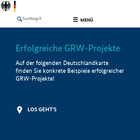
undefined
MENÜ
Erfolgreiche GRW-Projekte
LISTE
Filter
Info
Auf der folgenden Deutschlandkarte
finden Sie konkrete Beispiele erfolgreicher
GRW-Projekte!
LOS GEHT'S