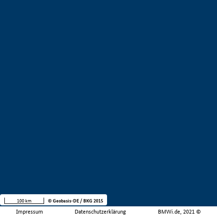
100 km
© Geobasis-DE / BKG 2015
Impressum
Datenschutzerklärung
BMWi.de, 2021 ©