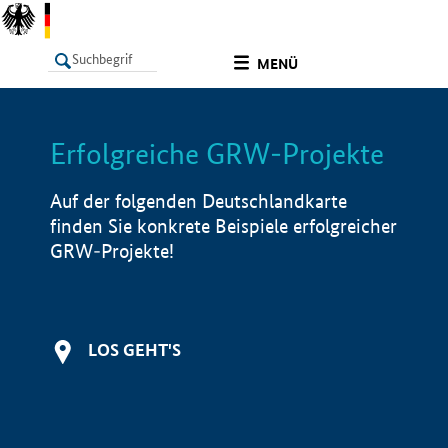
undefined
MENÜ
Erfolgreiche GRW-Projekte
LISTE
Filter
Info
Auf der folgenden Deutschlandkarte
finden Sie konkrete Beispiele erfolgreicher
GRW-Projekte!
LOS GEHT'S