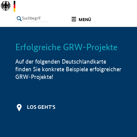
undefined
MENÜ
Erfolgreiche GRW-Projekte
LISTE
Filter
Info
Auf der folgenden Deutschlandkarte
finden Sie konkrete Beispiele erfolgreicher
GRW-Projekte!
LOS GEHT'S