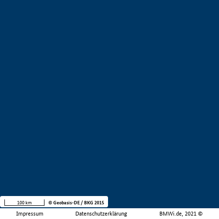
100 km
© Geobasis-DE / BKG 2015
Impressum
Datenschutzerklärung
BMWi.de, 2021 ©