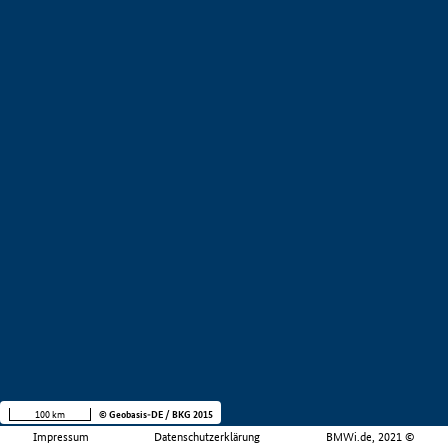
100 km
© Geobasis-DE / BKG 2015
Impressum
Datenschutzerklärung
BMWi.de, 2021 ©