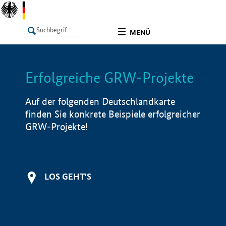
undefined
MENÜ
Erfolgreiche GRW-Projekte
LISTE
Filter
Info
Auf der folgenden Deutschlandkarte
finden Sie konkrete Beispiele erfolgreicher
GRW-Projekte!
LOS GEHT'S