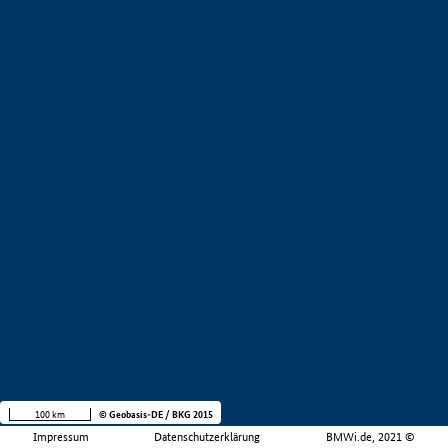
100 km
© Geobasis-DE / BKG 2015
Impressum
Datenschutzerklärung
BMWi.de, 2021 ©