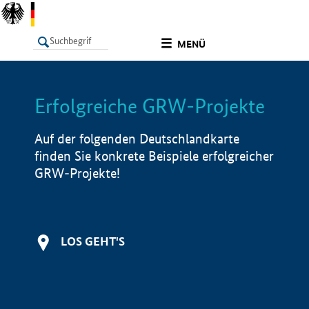
undefined
MENÜ
Erfolgreiche GRW-Projekte
LISTE
Filter
Info
Auf der folgenden Deutschlandkarte
finden Sie konkrete Beispiele erfolgreicher
GRW-Projekte!
LOS GEHT'S