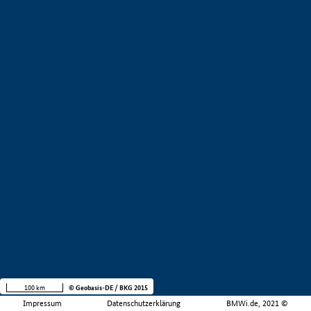
100 km
© Geobasis-DE / BKG 2015
Impressum
Datenschutzerklärung
BMWi.de, 2021 ©