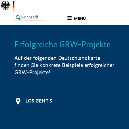
undefined
MENÜ
Erfolgreiche GRW-Projekte
LISTE
Filter
Info
Auf der folgenden Deutschlandkarte
finden Sie konkrete Beispiele erfolgreicher
GRW-Projekte!
LOS GEHT'S