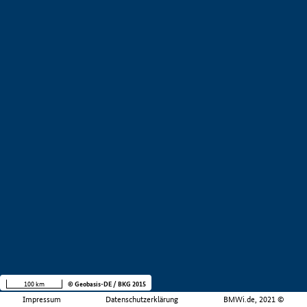
100 km
© Geobasis-DE / BKG 2015
Impressum
Datenschutzerklärung
BMWi.de, 2021 ©