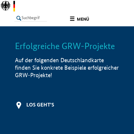
undefined
MENÜ
Erfolgreiche GRW-Projekte
LISTE
Filter
Info
Auf der folgenden Deutschlandkarte
finden Sie konkrete Beispiele erfolgreicher
GRW-Projekte!
LOS GEHT'S