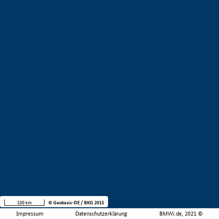
100 km
© Geobasis-DE / BKG 2015
Impressum
Datenschutzerklärung
BMWi.de, 2021 ©