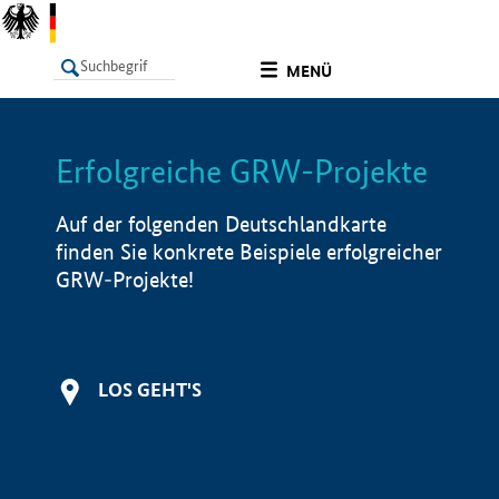
undefined
MENÜ
Erfolgreiche GRW-Projekte
LISTE
Filter
Info
Auf der folgenden Deutschlandkarte
finden Sie konkrete Beispiele erfolgreicher
GRW-Projekte!
LOS GEHT'S