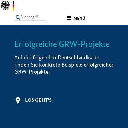
undefined
MENÜ
Erfolgreiche GRW-Projekte
LISTE
Filter
Info
Auf der folgenden Deutschlandkarte
finden Sie konkrete Beispiele erfolgreicher
GRW-Projekte!
LOS GEHT'S