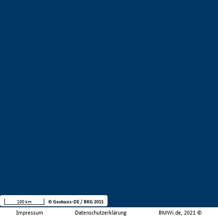
100 km
© Geobasis-DE / BKG 2015
Impressum
Datenschutzerklärung
BMWi.de, 2021 ©