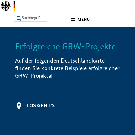
undefined
MENÜ
Erfolgreiche GRW-Projekte
LISTE
Filter
Info
Auf der folgenden Deutschlandkarte
finden Sie konkrete Beispiele erfolgreicher
GRW-Projekte!
LOS GEHT'S