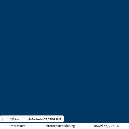
100 km
© Geobasis-DE / BKG 2015
Impressum
Datenschutzerklärung
BMWi.de, 2021 ©