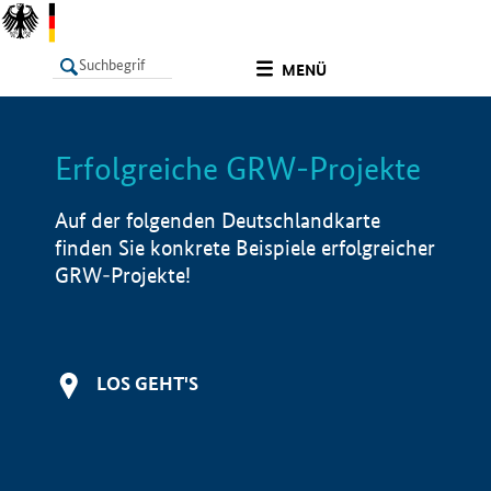
undefined
MENÜ
Erfolgreiche GRW-Projekte
LISTE
Filter
Info
Auf der folgenden Deutschlandkarte
finden Sie konkrete Beispiele erfolgreicher
GRW-Projekte!
LOS GEHT'S