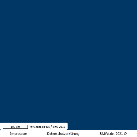
100 km
© Geobasis-DE / BKG 2015
Impressum
Datenschutzerklärung
BMWi.de, 2021 ©