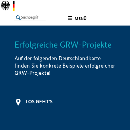
undefined
MENÜ
Erfolgreiche GRW-Projekte
LISTE
Filter
Info
Auf der folgenden Deutschlandkarte
finden Sie konkrete Beispiele erfolgreicher
GRW-Projekte!
LOS GEHT'S