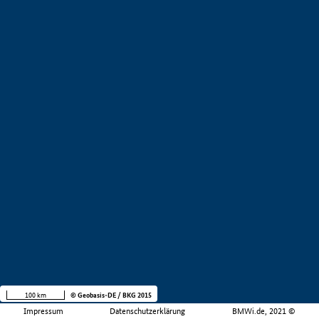
100 km
© Geobasis-DE / BKG 2015
Impressum
Datenschutzerklärung
BMWi.de, 2021 ©