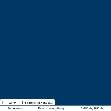
100 km
© Geobasis-DE / BKG 2015
Impressum
Datenschutzerklärung
BMWi.de, 2021 ©