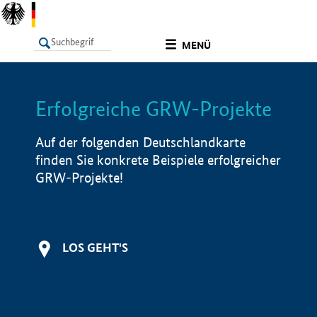
undefined
MENÜ
Erfolgreiche GRW-Projekte
LISTE
Filter
Info
Auf der folgenden Deutschlandkarte
finden Sie konkrete Beispiele erfolgreicher
GRW-Projekte!
LOS GEHT'S