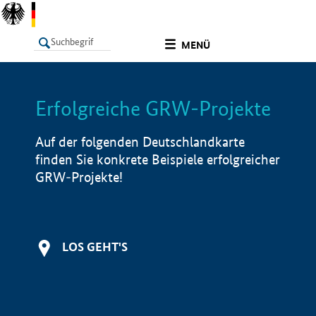
undefined
MENÜ
Erfolgreiche GRW-Projekte
LISTE
Filter
Info
Auf der folgenden Deutschlandkarte
finden Sie konkrete Beispiele erfolgreicher
GRW-Projekte!
LOS GEHT'S