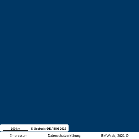
100 km
© Geobasis-DE / BKG 2015
Impressum
Datenschutzerklärung
BMWi.de, 2021 ©