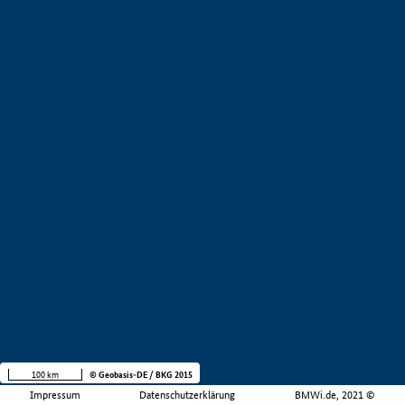
100 km
© Geobasis-DE / BKG 2015
Impressum
Datenschutzerklärung
BMWi.de, 2021 ©