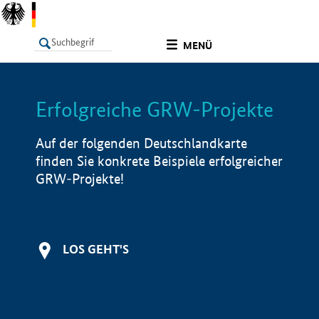
undefined
MENÜ
Erfolgreiche GRW-Projekte
LISTE
Filter
Info
Auf der folgenden Deutschlandkarte
finden Sie konkrete Beispiele erfolgreicher
GRW-Projekte!
LOS GEHT'S