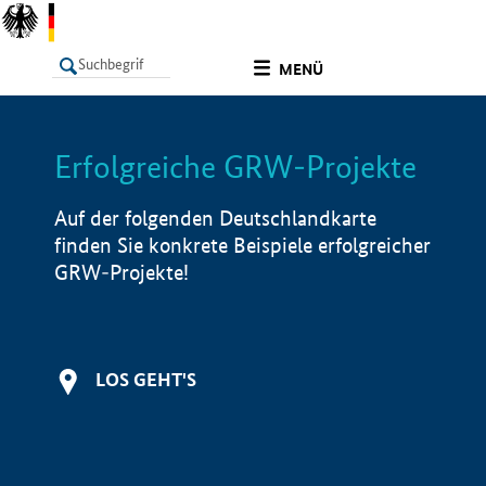
undefined
MENÜ
Erfolgreiche GRW-Projekte
LISTE
Filter
Info
Auf der folgenden Deutschlandkarte
finden Sie konkrete Beispiele erfolgreicher
GRW-Projekte!
LOS GEHT'S