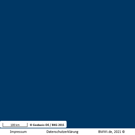
100 km
© Geobasis-DE / BKG 2015
Impressum
Datenschutzerklärung
BMWi.de, 2021 ©