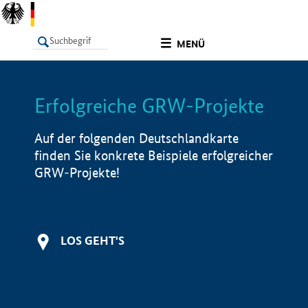
undefined
MENÜ
Erfolgreiche GRW-Projekte
LISTE
Filter
Info
Auf der folgenden Deutschlandkarte
finden Sie konkrete Beispiele erfolgreicher
GRW-Projekte!
LOS GEHT'S