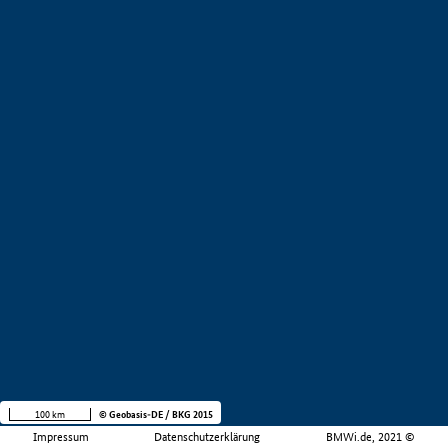
100 km
© Geobasis-DE / BKG 2015
Impressum
Datenschutzerklärung
BMWi.de, 2021 ©