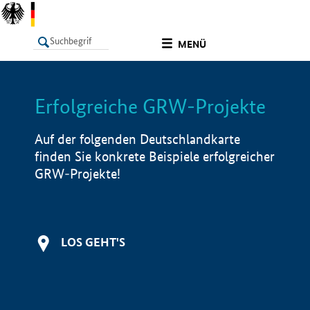
undefined
MENÜ
Erfolgreiche GRW-Projekte
LISTE
Filter
Info
Auf der folgenden Deutschlandkarte
finden Sie konkrete Beispiele erfolgreicher
GRW-Projekte!
LOS GEHT'S