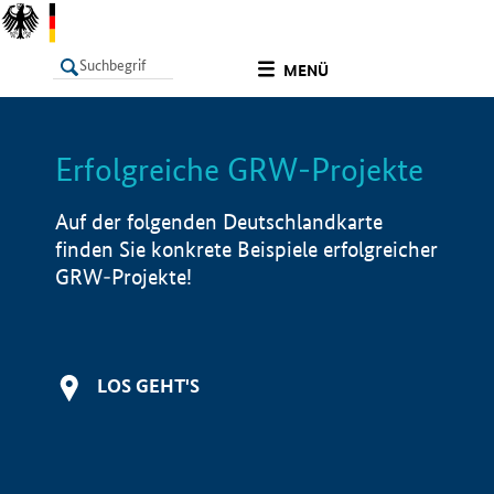
undefined
MENÜ
Erfolgreiche GRW-Projekte
LISTE
Filter
Info
Auf der folgenden Deutschlandkarte
finden Sie konkrete Beispiele erfolgreicher
GRW-Projekte!
LOS GEHT'S