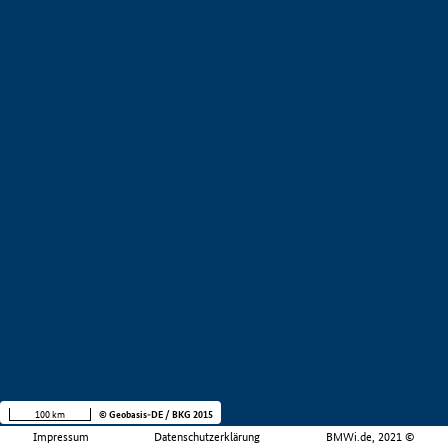
100 km
© Geobasis-DE / BKG 2015
Impressum
Datenschutzerklärung
BMWi.de, 2021 ©