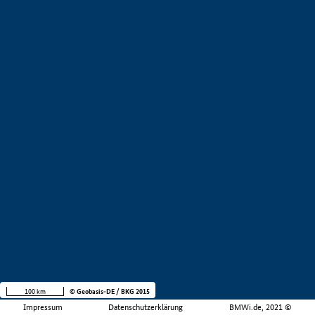
100 km
© Geobasis-DE / BKG 2015
Impressum
Datenschutzerklärung
BMWi.de, 2021 ©