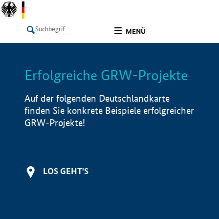
undefined
MENÜ
Erfolgreiche GRW-Projekte
LISTE
Filter
Info
Auf der folgenden Deutschlandkarte
finden Sie konkrete Beispiele erfolgreicher
GRW-Projekte!
LOS GEHT'S