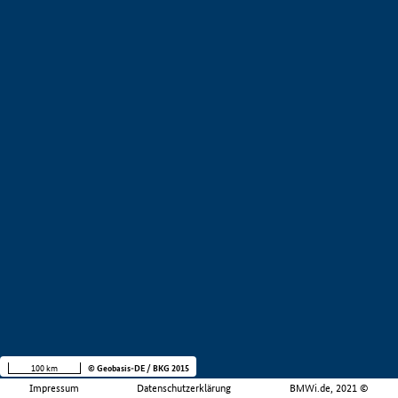
100 km
© Geobasis-DE / BKG 2015
Impressum
Datenschutzerklärung
BMWi.de, 2021 ©