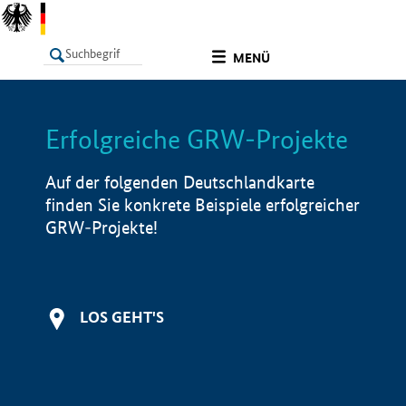
undefined
MENÜ
Erfolgreiche GRW-Projekte
LISTE
Filter
Info
Auf der folgenden Deutschlandkarte
finden Sie konkrete Beispiele erfolgreicher
GRW-Projekte!
LOS GEHT'S