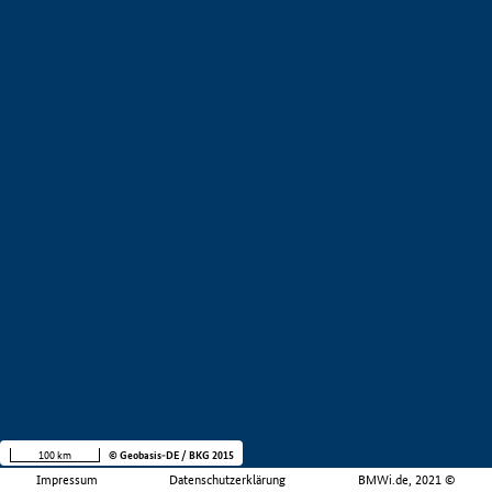
100 km
© Geobasis-DE / BKG 2015
Impressum
Datenschutzerklärung
BMWi.de, 2021 ©