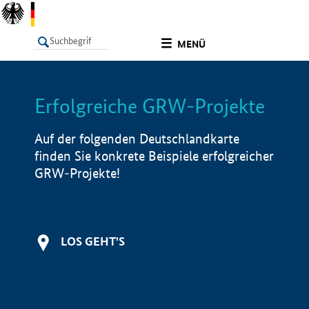
undefined
MENÜ
Erfolgreiche GRW-Projekte
LISTE
Filter
Info
Auf der folgenden Deutschlandkarte
finden Sie konkrete Beispiele erfolgreicher
GRW-Projekte!
LOS GEHT'S