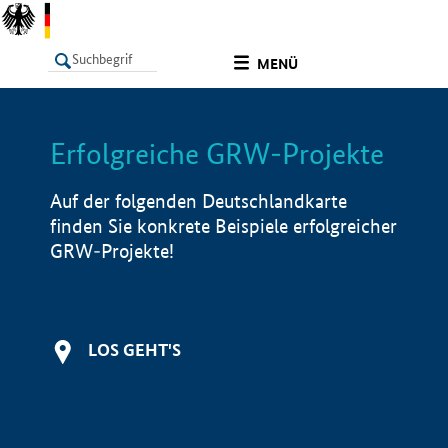
undefined
MENÜ
Erfolgreiche GRW-Projekte
LISTE
Filter
Info
Auf der folgenden Deutschlandkarte
finden Sie konkrete Beispiele erfolgreicher
GRW-Projekte!
LOS GEHT'S