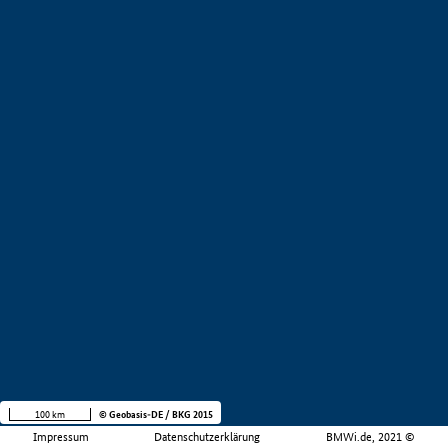
100 km
© Geobasis-DE / BKG 2015
Impressum
Datenschutzerklärung
BMWi.de, 2021 ©