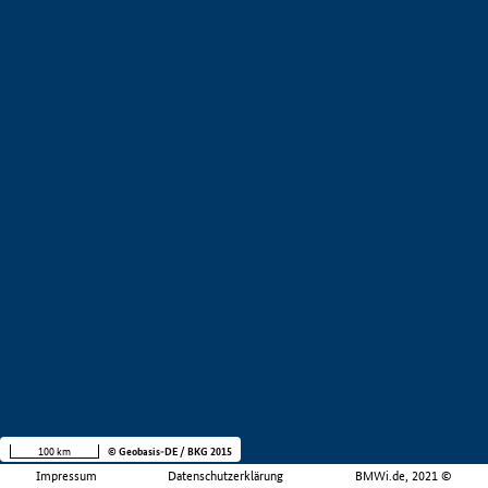
100 km
© Geobasis-DE / BKG 2015
Impressum
Datenschutzerklärung
BMWi.de, 2021 ©