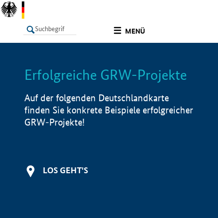
undefined
MENÜ
Erfolgreiche GRW-Projekte
LISTE
Filter
Info
Auf der folgenden Deutschlandkarte
finden Sie konkrete Beispiele erfolgreicher
GRW-Projekte!
LOS GEHT'S