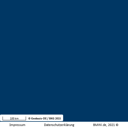
100 km
© Geobasis-DE / BKG 2015
Impressum
Datenschutzerklärung
BMWi.de, 2021 ©