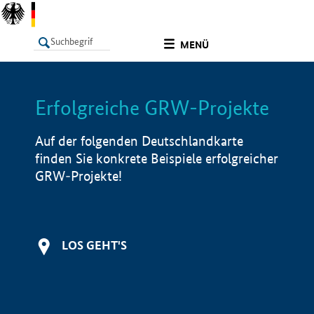
undefined
MENÜ
Erfolgreiche GRW-Projekte
LISTE
Filter
Info
Auf der folgenden Deutschlandkarte
finden Sie konkrete Beispiele erfolgreicher
GRW-Projekte!
LOS GEHT'S