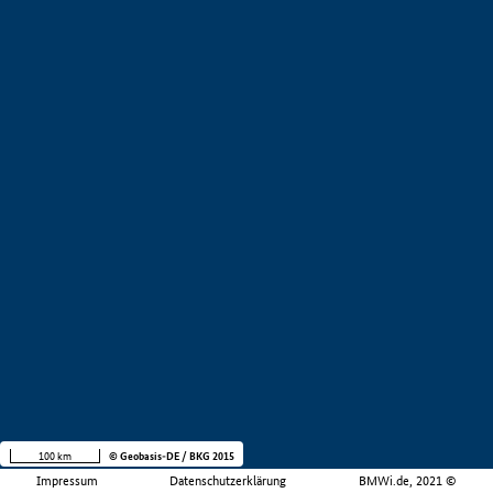
100 km
© Geobasis-DE / BKG 2015
Impressum
Datenschutzerklärung
BMWi.de, 2021 ©