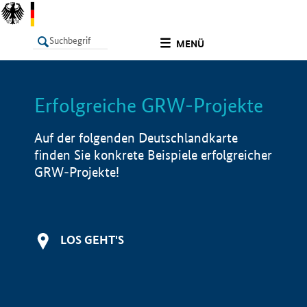
undefined
MENÜ
Erfolgreiche GRW-Projekte
LISTE
Filter
Info
Auf der folgenden Deutschlandkarte
finden Sie konkrete Beispiele erfolgreicher
GRW-Projekte!
LOS GEHT'S