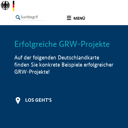
undefined
MENÜ
Erfolgreiche GRW-Projekte
LISTE
Filter
Info
Auf der folgenden Deutschlandkarte
finden Sie konkrete Beispiele erfolgreicher
GRW-Projekte!
LOS GEHT'S