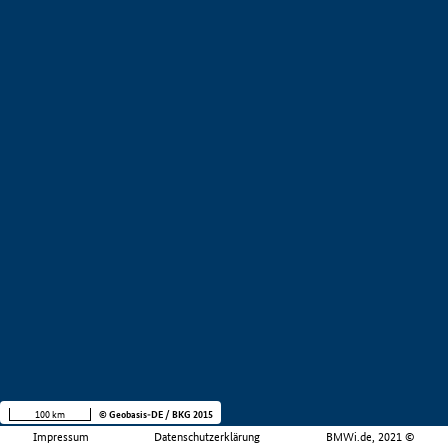
100 km
© Geobasis-DE / BKG 2015
Impressum
Datenschutzerklärung
BMWi.de, 2021 ©