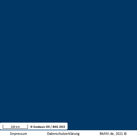
100 km
© Geobasis-DE / BKG 2015
Impressum
Datenschutzerklärung
BMWi.de, 2021 ©