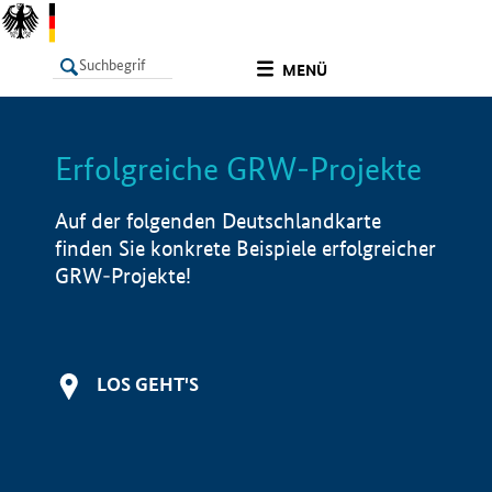
undefined
MENÜ
Erfolgreiche GRW-Projekte
LISTE
Filter
Info
Auf der folgenden Deutschlandkarte
finden Sie konkrete Beispiele erfolgreicher
GRW-Projekte!
LOS GEHT'S