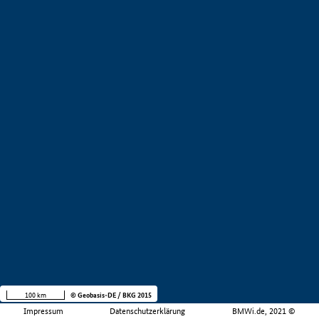
100 km
© Geobasis-DE / BKG 2015
Impressum
Datenschutzerklärung
BMWi.de, 2021 ©