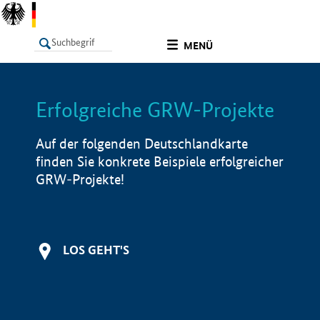
undefined
MENÜ
Erfolgreiche GRW-Projekte
LISTE
Filter
Info
Auf der folgenden Deutschlandkarte
finden Sie konkrete Beispiele erfolgreicher
GRW-Projekte!
LOS GEHT'S