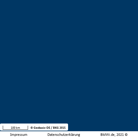
100 km
© Geobasis-DE / BKG 2015
Impressum
Datenschutzerklärung
BMWi.de, 2021 ©