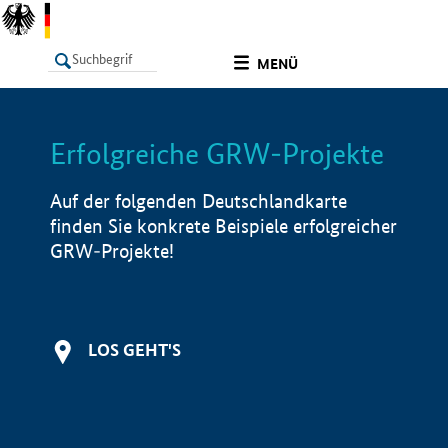
undefined
MENÜ
Erfolgreiche GRW-Projekte
LISTE
Filter
Info
Auf der folgenden Deutschlandkarte
finden Sie konkrete Beispiele erfolgreicher
GRW-Projekte!
LOS GEHT'S