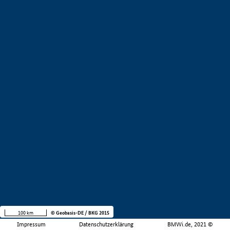
100 km
© Geobasis-DE / BKG 2015
Impressum
Datenschutzerklärung
BMWi.de, 2021 ©