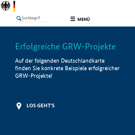
undefined
MENÜ
Erfolgreiche GRW-Projekte
LISTE
Filter
Info
Auf der folgenden Deutschlandkarte
finden Sie konkrete Beispiele erfolgreicher
GRW-Projekte!
LOS GEHT'S