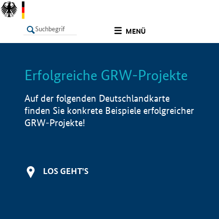
undefined
MENÜ
Erfolgreiche GRW-Projekte
LISTE
Filter
Info
Auf der folgenden Deutschlandkarte
finden Sie konkrete Beispiele erfolgreicher
GRW-Projekte!
LOS GEHT'S