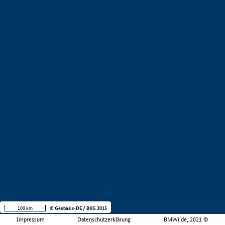
100 km
© Geobasis-DE / BKG 2015
Impressum
Datenschutzerklärung
BMWi.de, 2021 ©