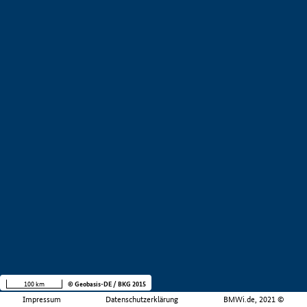
100 km
© Geobasis-DE / BKG 2015
Impressum
Datenschutzerklärung
BMWi.de, 2021 ©