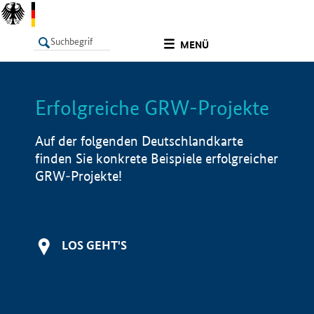
undefined
MENÜ
Erfolgreiche GRW-Projekte
LISTE
Filter
Info
Auf der folgenden Deutschlandkarte
finden Sie konkrete Beispiele erfolgreicher
GRW-Projekte!
LOS GEHT'S