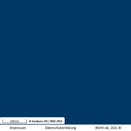
100 km
© Geobasis-DE / BKG 2015
Impressum
Datenschutzerklärung
BMWi.de, 2021 ©