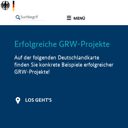
undefined
MENÜ
Erfolgreiche GRW-Projekte
LISTE
Filter
Info
Auf der folgenden Deutschlandkarte
finden Sie konkrete Beispiele erfolgreicher
GRW-Projekte!
LOS GEHT'S