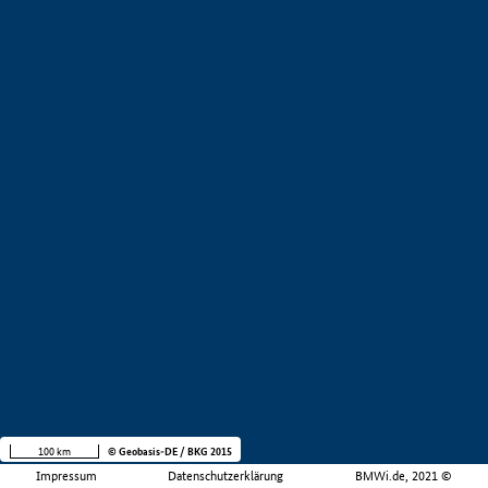
100 km
© Geobasis-DE / BKG 2015
Impressum
Datenschutzerklärung
BMWi.de, 2021 ©