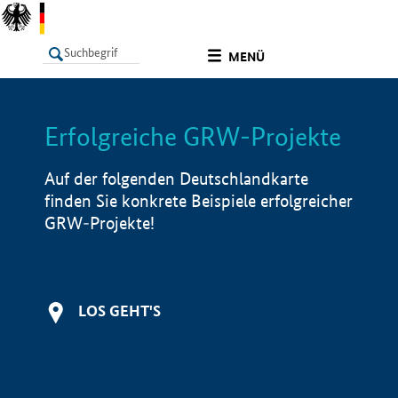
undefined
MENÜ
Erfolgreiche GRW-Projekte
LISTE
Filter
Info
Auf der folgenden Deutschlandkarte
finden Sie konkrete Beispiele erfolgreicher
GRW-Projekte!
LOS GEHT'S