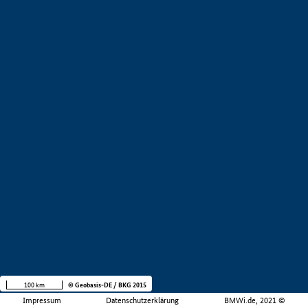
100 km
© Geobasis-DE / BKG 2015
Impressum
Datenschutzerklärung
BMWi.de, 2021 ©