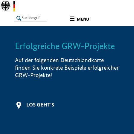
undefined
MENÜ
Erfolgreiche GRW-Projekte
LISTE
Filter
Info
Auf der folgenden Deutschlandkarte
finden Sie konkrete Beispiele erfolgreicher
GRW-Projekte!
LOS GEHT'S