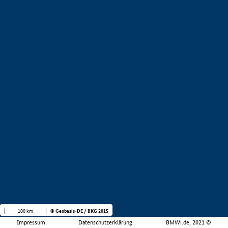
100 km
© Geobasis-DE / BKG 2015
Impressum
Datenschutzerklärung
BMWi.de, 2021 ©