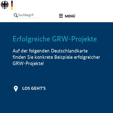
undefined
MENÜ
Erfolgreiche GRW-Projekte
LISTE
Filter
Info
Auf der folgenden Deutschlandkarte
finden Sie konkrete Beispiele erfolgreicher
GRW-Projekte!
LOS GEHT'S