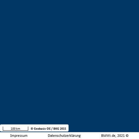
100 km
© Geobasis-DE / BKG 2015
Impressum
Datenschutzerklärung
BMWi.de, 2021 ©