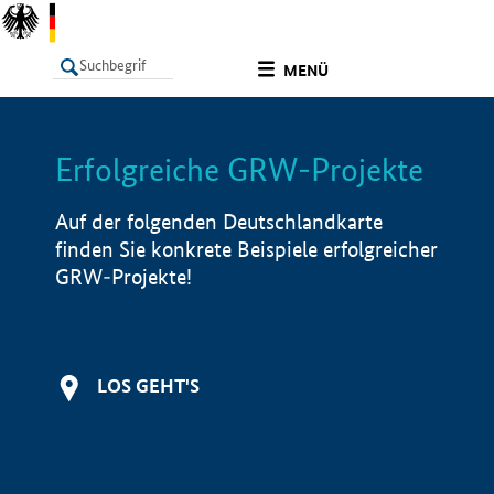
undefined
MENÜ
Erfolgreiche GRW-Projekte
LISTE
Filter
Info
Auf der folgenden Deutschlandkarte
finden Sie konkrete Beispiele erfolgreicher
GRW-Projekte!
LOS GEHT'S