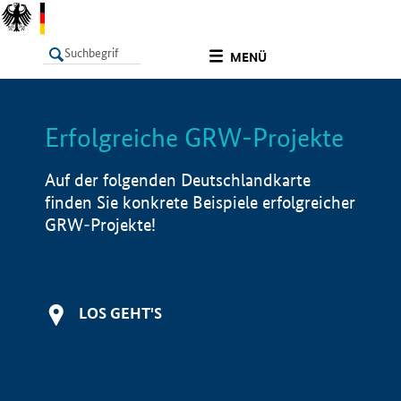
undefined
MENÜ
Erfolgreiche GRW-Projekte
LISTE
Filter
Info
Auf der folgenden Deutschlandkarte
finden Sie konkrete Beispiele erfolgreicher
GRW-Projekte!
LOS GEHT'S