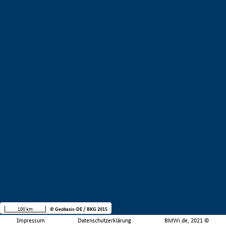
100 km
© Geobasis-DE / BKG 2015
Impressum
Datenschutzerklärung
BMWi.de, 2021 ©